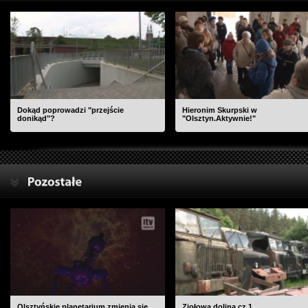
Dokąd poprowadzi "przejście
Hieronim Skurpski w
donikąd"?
"Olsztyn.Aktywnie!"
Olsztyńskie planetarium zmienia się
Ziołowa dolina cz.1