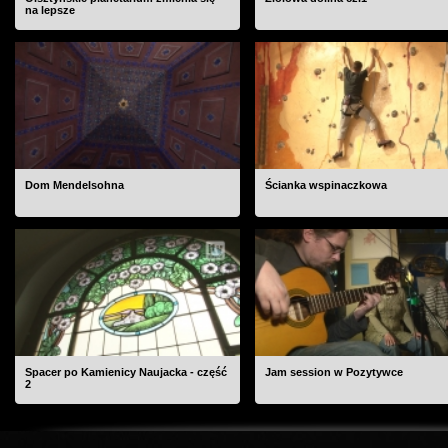
na lepsze
Dom Mendelsohna
Ścianka wspinaczkowa
Spacer po Kamienicy Naujacka - część
Jam session w Pozytywce
2