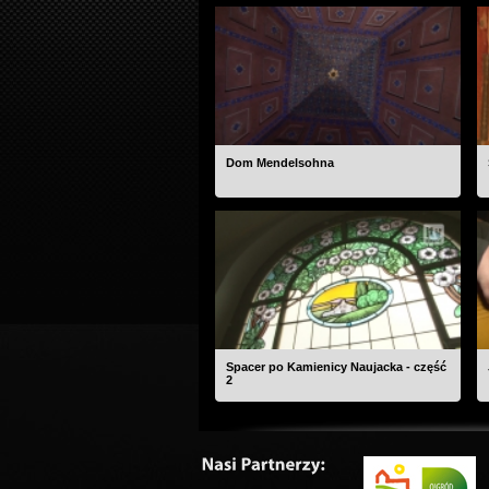
Dom Mendelsohna
Spacer po Kamienicy Naujacka - część
2