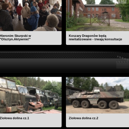
Hieronim Skurpski w
Koszary Dragonów będą
"Olsztyn.Aktywnie!"
rewitalizowane - trwają konsultacje
Ziołowa dolina cz.1
Ziołowa dolina cz.2