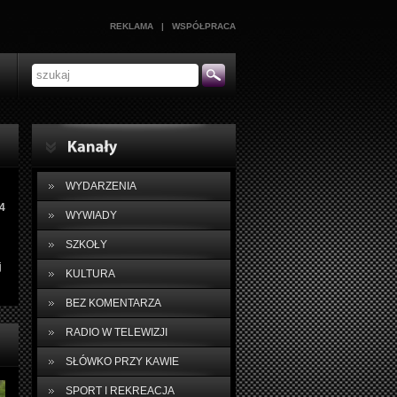
REKLAMA
|
WSPÓŁPRACA
WYDARZENIA
4
WYWIADY
SZKOŁY
j
KULTURA
BEZ KOMENTARZA
RADIO W TELEWIZJI
SŁÓWKO PRZY KAWIE
SPORT I REKREACJA