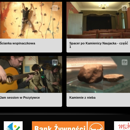
Ścianka wspinaczkowa
Spacer po Kamienicy Naujacka - część
1
Jam session w Pozytywce
Kamienie z nieba