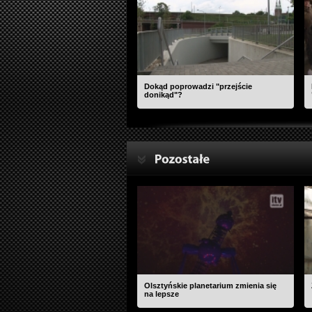
Dokąd poprowadzi "przejście
donikąd"?
Olsztyńskie planetarium zmienia się
na lepsze