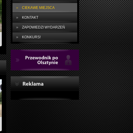
CIEKAWE MIEJSCA
KONTAKT
ZAPOWIEDZI WYDARZEŃ
KONKURS!
Przewodnik
po
Olsztynie